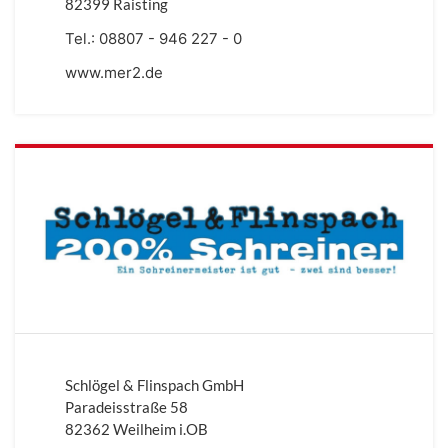
82399 Raisting
Tel.:
08807 - 946 227 - 0
www.mer2.de
Schlögel & Flinspach GmbH
Paradeisstraße 58
82362 Weilheim i.OB