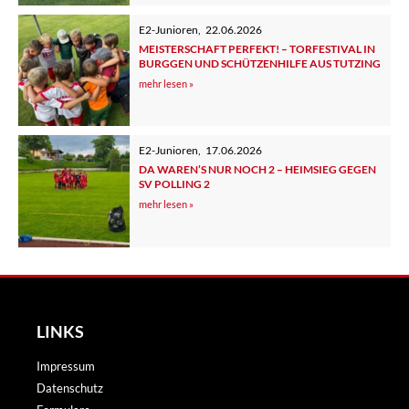
E2-Junioren
,
22.06.2026
MEISTERSCHAFT PERFEKT! – TORFESTIVAL IN
BURGGEN UND SCHÜTZENHILFE AUS TUTZING
mehr lesen »
E2-Junioren
,
17.06.2026
DA WAREN’S NUR NOCH 2 – HEIMSIEG GEGEN
SV POLLING 2
mehr lesen »
LINKS
Impressum
Datenschutz