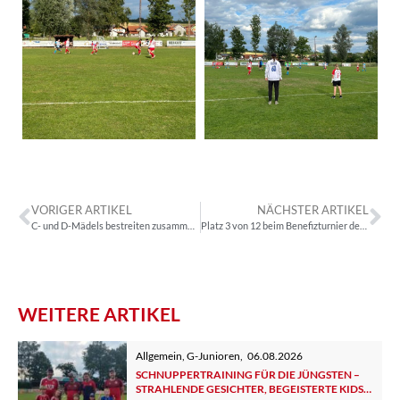
VORIGER ARTIKEL
NÄCHSTER ARTIKEL
C- und D-Mädels bestreiten zusammen Sommerturnier des ESV München
Platz 3 von 12 beim Benefizturnier des SV Sentilo Blumenau
WEITERE ARTIKEL
Allgemein
,
G-Junioren
,
06.08.2026
SCHNUPPERTRAINING FÜR DIE JÜNGSTEN –
STRAHLENDE GESICHTER, BEGEISTERTE KIDS