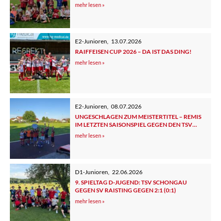
UND ELTERN
mehr lesen »
E2-Junioren
,
13.07.2026
RAIFFEISEN CUP 2026 – DA IST DAS DING!
mehr lesen »
E2-Junioren
,
08.07.2026
UNGESCHLAGEN ZUM MEISTERTITEL – REMIS
IM LETZTEN SAISONSPIEL GEGEN DEN TSV
TUTZING 2
mehr lesen »
D1-Junioren
,
22.06.2026
9. SPIELTAG D-JUGEND: TSV SCHONGAU
GEGEN SV RAISTING GEGEN 2:1 (0:1)
mehr lesen »