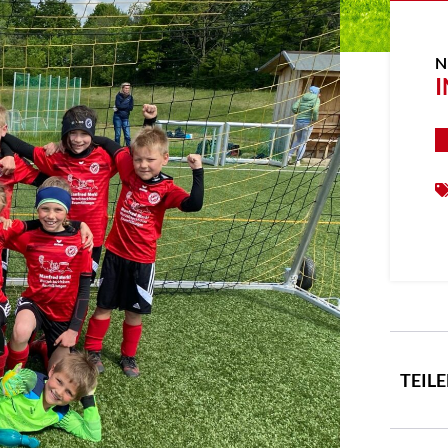
N
I
TEIL