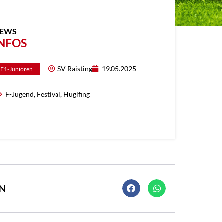
EWS
NFOS
SV Raisting
19.05.2025
F1-Junioren
F-Jugend
,
Festival
,
Huglfing
EN