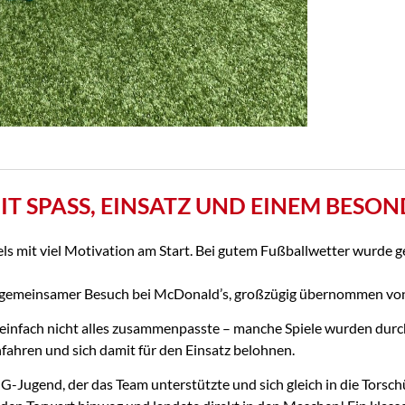
MIT SPASS, EINSATZ UND EINEM BESO
s mit viel Motivation am Start. Bei gutem Fußballwetter wurde g
in gemeinsamer Besuch bei McDonald’s, großzügig übernommen von
nen einfach nicht alles zusammenpasste – manche Spiele wurden du
fahren und sich damit für den Einsatz belohnen.
G-Jugend, der das Team unterstützte und sich gleich in die Torsch