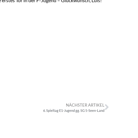
 erstes Tor in der F-Jugend – Glückwunsch, Luis!
NÄCHSTER ARTIKEL
6. Spieltag E1-Jugend gg. SG 5-Seen-Land