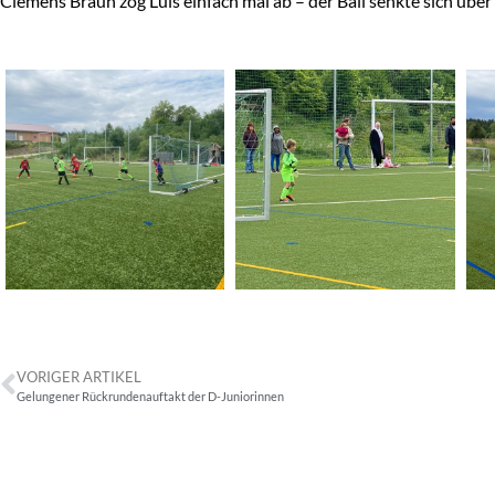
Clemens Braun zog Luis einfach mal ab – der Ball senkte sich über
VORIGER ARTIKEL
Gelungener Rückrundenauftakt der D-Juniorinnen