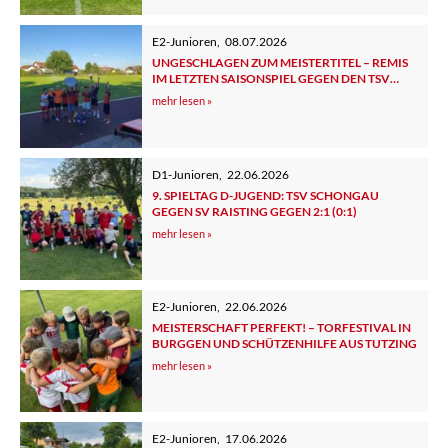
E2-Junioren
,
08.07.2026
UNGESCHLAGEN ZUM MEISTERTITEL – REMIS
IM LETZTEN SAISONSPIEL GEGEN DEN TSV
TUTZING 2
mehr lesen »
D1-Junioren
,
22.06.2026
9. SPIELTAG D-JUGEND: TSV SCHONGAU
GEGEN SV RAISTING GEGEN 2:1 (0:1)
mehr lesen »
E2-Junioren
,
22.06.2026
MEISTERSCHAFT PERFEKT! – TORFESTIVAL IN
BURGGEN UND SCHÜTZENHILFE AUS TUTZING
mehr lesen »
E2-Junioren
,
17.06.2026