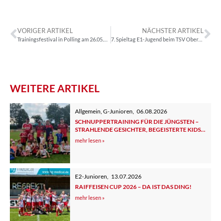
VORIGER ARTIKEL
NÄCHSTER ARTIKEL
Trainingsfestival in Polling am 26.05.2025
7. Spieltag E1-Jugend beim TSV Oberalting
WEITERE ARTIKEL
Allgemein
,
G-Junioren
,
06.08.2026
SCHNUPPERTRAINING FÜR DIE JÜNGSTEN –
STRAHLENDE GESICHTER, BEGEISTERTE KIDS
UND ELTERN
mehr lesen »
E2-Junioren
,
13.07.2026
RAIFFEISEN CUP 2026 – DA IST DAS DING!
mehr lesen »