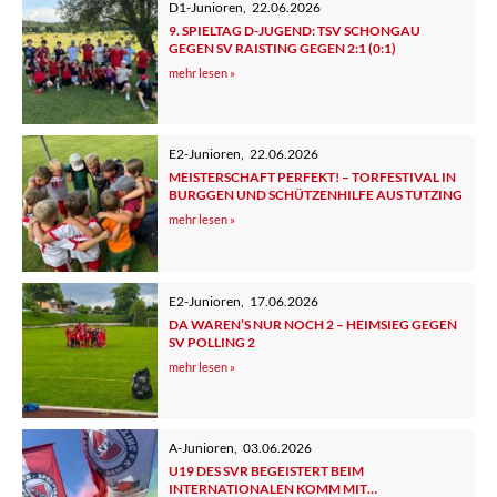
D1-Junioren
,
22.06.2026
9. SPIELTAG D-JUGEND: TSV SCHONGAU
GEGEN SV RAISTING GEGEN 2:1 (0:1)
mehr lesen »
E2-Junioren
,
22.06.2026
MEISTERSCHAFT PERFEKT! – TORFESTIVAL IN
BURGGEN UND SCHÜTZENHILFE AUS TUTZING
mehr lesen »
E2-Junioren
,
17.06.2026
DA WAREN’S NUR NOCH 2 – HEIMSIEG GEGEN
SV POLLING 2
mehr lesen »
A-Junioren
,
03.06.2026
U19 DES SVR BEGEISTERT BEIM
INTERNATIONALEN KOMM MIT