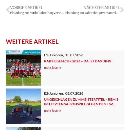
VORIGER ARTIKEL
NÄCHSTER ARTIKEL
Einladung zur Fußballabteilungversammlung 2023
Einladung zur Jahreshauptversammlung 2023
WEITERE ARTIKEL
E2-Junioren
,
13.07.2026
RAIFFEISEN CUP 2026 – DA IST DAS DING!
mehr lesen »
E2-Junioren
,
08.07.2026
UNGESCHLAGEN ZUM MEISTERTITEL – REMIS
IM LETZTEN SAISONSPIEL GEGEN DEN TSV
TUTZING 2
mehr lesen »