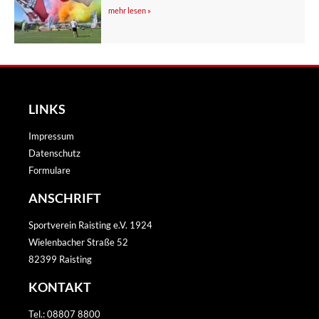
PFINGSTTURNIER IN SPANIEN
mehr lesen »
LINKS
Impressum
Datenschutz
Formulare
ANSCHRIFT
Sportverein Raisting e.V. 1924
Wielenbacher Straße 52
82399 Raisting
KONTAKT
Tel.: 08807 8800