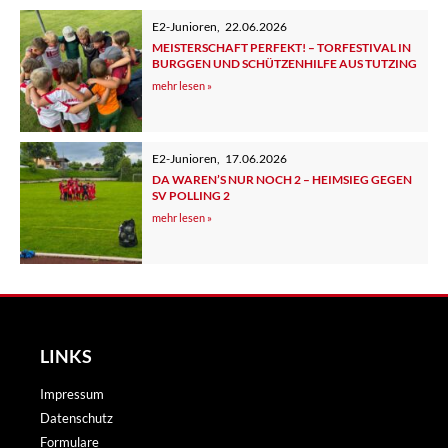
E2-Junioren
,
22.06.2026
MEISTERSCHAFT PERFEKT! – TORFESTIVAL IN
BURGGEN UND SCHÜTZENHILFE AUS TUTZING
mehr lesen »
E2-Junioren
,
17.06.2026
DA WAREN’S NUR NOCH 2 – HEIMSIEG GEGEN
SV POLLING 2
mehr lesen »
LINKS
Impressum
Datenschutz
Formulare