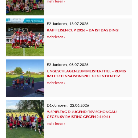
mehr lesen »
E2-Junioren
,
13.07.2026
RAIFFEISEN CUP 2026 – DA IST DAS DING!
mehr lesen »
E2-Junioren
,
08.07.2026
UNGESCHLAGEN ZUM MEISTERTITEL – REMIS
IM LETZTEN SAISONSPIEL GEGEN DEN TSV
TUTZING 2
mehr lesen »
D1-Junioren
,
22.06.2026
9. SPIELTAG D-JUGEND: TSV SCHONGAU
GEGEN SV RAISTING GEGEN 2:1 (0:1)
mehr lesen »