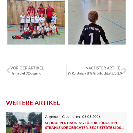
VORIGER ARTIKEL
NÄCHSTER ARTIKEL
Heimspiel D2-Jugend
SV Raisting – JFG Grünbachtal 5:1 (2:0)
WEITERE ARTIKEL
Allgemein
,
G-Junioren
,
06.08.2026
SCHNUPPERTRAINING FÜR DIE JÜNGSTEN –
STRAHLENDE GESICHTER, BEGEISTERTE KIDS
UND ELTERN