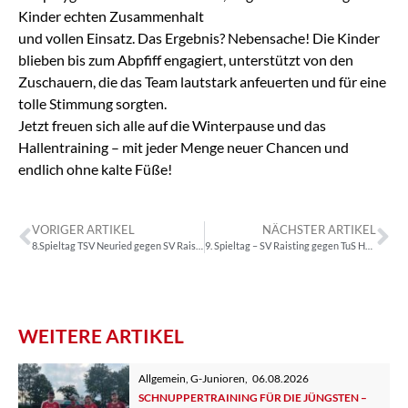
Kinder echten Zusammenhalt
und vollen Einsatz. Das Ergebnis? Nebensache! Die Kinder
blieben bis zum Abpfiff engagiert, unterstützt von den
Zuschauern, die das Team lautstark anfeuerten und für eine
tolle Stimmung sorgten.
Jetzt freuen sich alle auf die Winterpause und das
Hallentraining – mit jeder Menge neuer Chancen und
endlich ohne kalte Füße!
VORIGER ARTIKEL
NÄCHSTER ARTIKEL
8.Spieltag TSV Neuried gegen SV Raisting 8:2 (4:0)
9. Spieltag – SV Raisting gegen TuS Holzkirchen 1:0 (0:0)
WEITERE ARTIKEL
Allgemein
,
G-Junioren
,
06.08.2026
SCHNUPPERTRAINING FÜR DIE JÜNGSTEN –