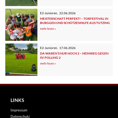
E2-Junioren
,
22.06.2026
MEISTERSCHAFT PERFEKT! – TORFESTIVAL IN
BURGGEN UND SCHÜTZENHILFE AUS TUTZING
mehr lesen »
E2-Junioren
,
17.06.2026
DA WAREN’S NUR NOCH 2 – HEIMSIEG GEGEN
SV POLLING 2
mehr lesen »
LINKS
Impressum
Datenschutz