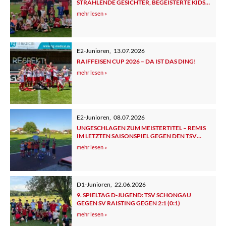
STRAHLENDE GESICHTER, BEGEISTERTE KIDS
UND ELTERN
mehr lesen »
E2-Junioren
,
13.07.2026
RAIFFEISEN CUP 2026 – DA IST DAS DING!
mehr lesen »
E2-Junioren
,
08.07.2026
UNGESCHLAGEN ZUM MEISTERTITEL – REMIS
IM LETZTEN SAISONSPIEL GEGEN DEN TSV
TUTZING 2
mehr lesen »
D1-Junioren
,
22.06.2026
9. SPIELTAG D-JUGEND: TSV SCHONGAU
GEGEN SV RAISTING GEGEN 2:1 (0:1)
mehr lesen »