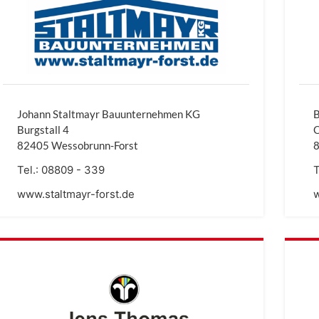
Johann Staltmayr Bauunternehmen KG
B
Burgstall 4
82405 Wessobrunn-Forst
Tel.:
08809 - 339
T
www.staltmayr-forst.de
w