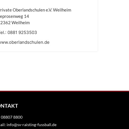
rivate Oberlandschulen e.V. Weilheim
Leprosenweg 14
82362 Weilheim
el.:
0881 9253503
www.oberlandschulen.de
ONTAKT
.: 08807 8800
il: info@sv-raisting-fussball.de