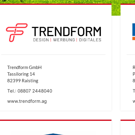
Trendform GmbH
R
Tassiloring 14
P
82399 Raisting
8
Tel.:
08807 2448040
T
www.trendform.ag
w