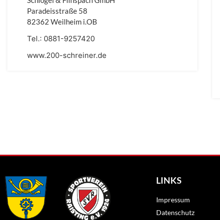
Schlögel & Flinspach GmbH
Paradeisstraße 58
82362 Weilheim i.OB
Tel.:
0881-9257420
www.200-schreiner.de
LINKS
Impressum
Datenschutz