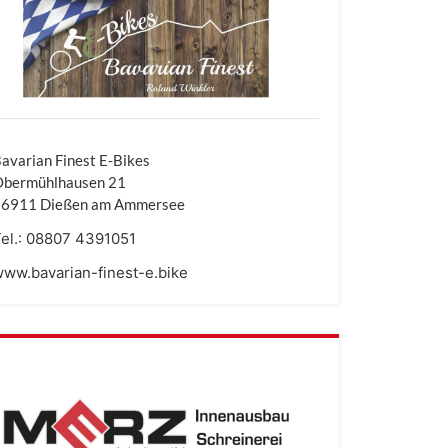
avarian Finest E-Bikes
Obermühlhausen 21
86911 Dießen am Ammersee
el.:
08807 4391051
ww.bavarian-finest-e.bike