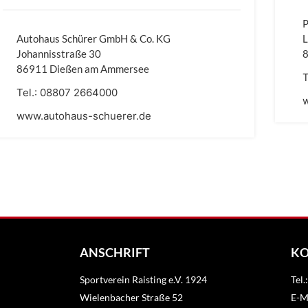
P
Autohaus Schürer GmbH & Co. KG
Johannisstraße 30
86911 Dießen am Ammersee
T
Tel.:
08807 2664000
www.autohaus-schuerer.de
ANSCHRIFT
K
Sportverein Raisting e.V. 1924
Tel
Wielenbacher Straße 52
E-Ma