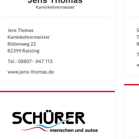
Jens Thomas
S
Kaminkehrermeister
T
Blütenweg 22
8
82399 Raisting
T
Tel.:
08807- 947 113
www.jens-thomas.de