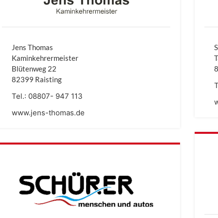
Jens Thomas
S
Kaminkehrermeister
T
Blütenweg 22
8
82399 Raisting
T
Tel.:
08807- 947 113
www.jens-thomas.de