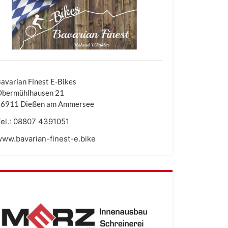
avarian Finest E-Bikes
Obermühlhausen 21
86911 Dießen am Ammersee
el.:
08807 4391051
ww.bavarian-finest-e.bike