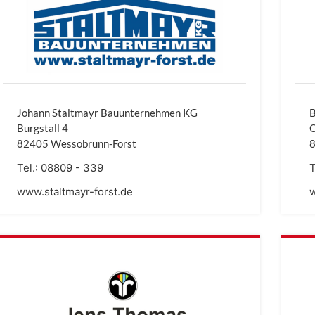
Johann Staltmayr Bauunternehmen KG
B
Burgstall 4
82405 Wessobrunn-Forst
Tel.:
08809 - 339
T
www.staltmayr-forst.de
w