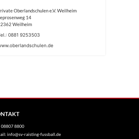
rivate Oberlandschulen e.V. Weilheim
Leprosenweg 14
82362 Weilheim
el.:
0881 9253503
www.oberlandschulen.de
ONTAKT
.: 08807 8800
il: info@sv-raisting-fussball.de