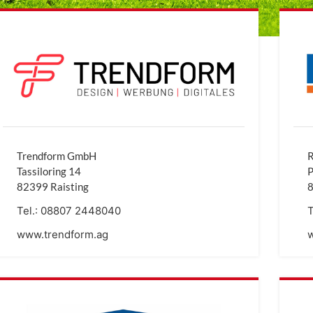
Trendform GmbH
R
Tassiloring 14
P
82399 Raisting
8
Tel.:
08807 2448040
T
www.trendform.ag
w