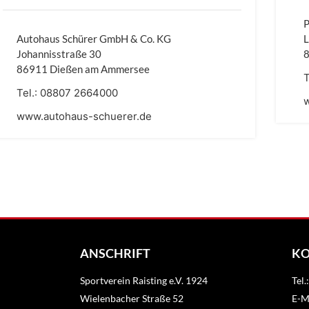
P
Autohaus Schürer GmbH & Co. KG
Johannisstraße 30
86911 Dießen am Ammersee
T
Tel.:
08807 2664000
www.autohaus-schuerer.de
ANSCHRIFT
K
Sportverein Raisting e.V. 1924
Tel
Wielenbacher Straße 52
E-Ma