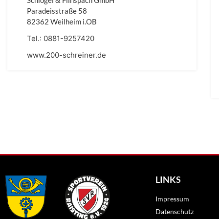
Schlögel & Flinspach GmbH
Paradeisstraße 58
82362 Weilheim i.OB
Tel.:
0881-9257420
www.200-schreiner.de
LINKS
Impressum
Datenschutz