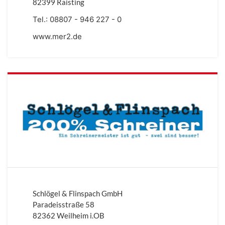
82399 Raisting
Tel.:
08807 - 946 227 - 0
www.mer2.de
Schlögel & Flinspach GmbH
Paradeisstraße 58
82362 Weilheim i.OB