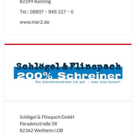
82399 Raisting
Tel.:
08807 - 946 227 - 0
www.mer2.de
Schlögel & Flinspach GmbH
Paradeisstraße 58
82362 Weilheim i.OB