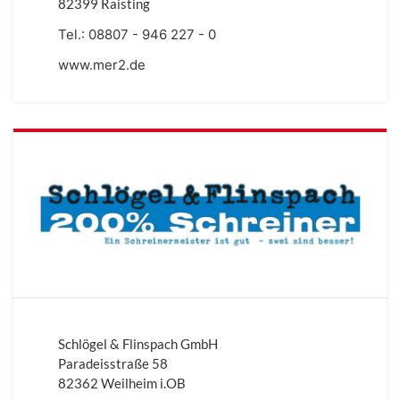
82399 Raisting
Tel.:
08807 - 946 227 - 0
www.mer2.de
Schlögel & Flinspach GmbH
Paradeisstraße 58
82362 Weilheim i.OB