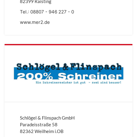
82399 Raisting
Tel.:
08807 - 946 227 - 0
www.mer2.de
Schlögel & Flinspach GmbH
Paradeisstraße 58
82362 Weilheim i.OB