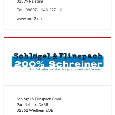
82399 Raisting
Tel.:
08807 - 946 227 - 0
www.mer2.de
Schlögel & Flinspach GmbH
Paradeisstraße 58
82362 Weilheim i.OB