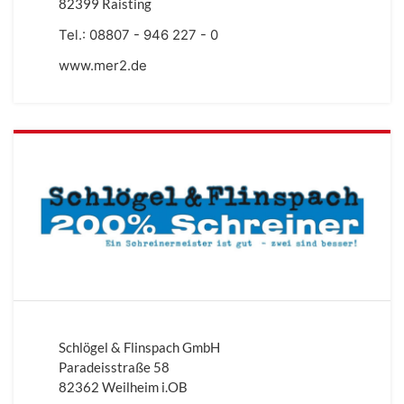
82399 Raisting
Tel.:
08807 - 946 227 - 0
www.mer2.de
Schlögel & Flinspach GmbH
Paradeisstraße 58
82362 Weilheim i.OB