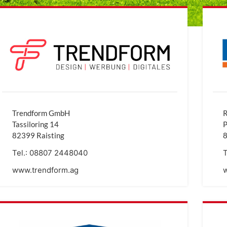
Trendform GmbH
R
Tassiloring 14
P
82399 Raisting
8
Tel.:
08807 2448040
T
www.trendform.ag
w