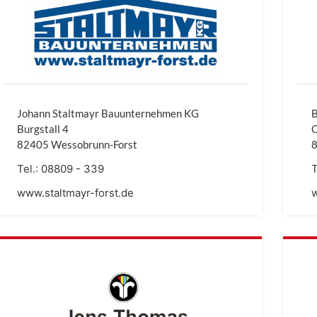
Johann Staltmayr Bauunternehmen KG
B
Burgstall 4
82405 Wessobrunn-Forst
Tel.:
08809 - 339
T
www.staltmayr-forst.de
w