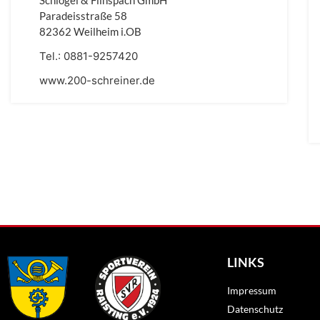
Schlögel & Flinspach GmbH
Paradeisstraße 58
82362 Weilheim i.OB
Tel.:
0881-9257420
www.200-schreiner.de
LINKS
Impressum
Datenschutz