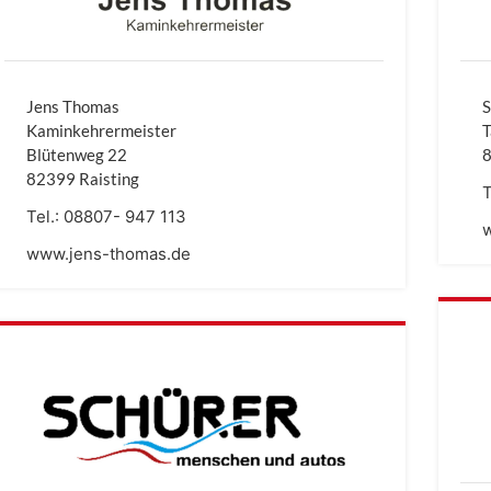
Jens Thomas
S
Kaminkehrermeister
T
Blütenweg 22
8
82399 Raisting
T
Tel.:
08807- 947 113
www.jens-thomas.de