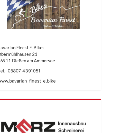
avarian Finest E-Bikes
Obermühlhausen 21
86911 Dießen am Ammersee
el.:
08807 4391051
ww.bavarian-finest-e.bike