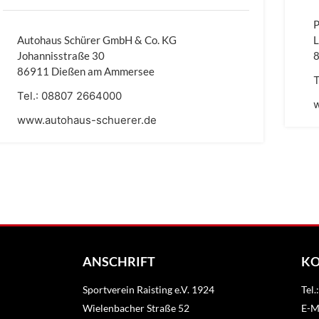
P
Autohaus Schürer GmbH & Co. KG
Johannisstraße 30
86911 Dießen am Ammersee
T
Tel.:
08807 2664000
www.autohaus-schuerer.de
ANSCHRIFT
K
Sportverein Raisting e.V. 1924
Tel
Wielenbacher Straße 52
E-Ma