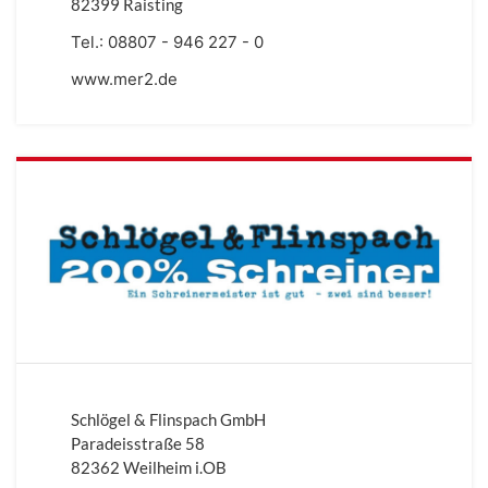
82399 Raisting
Tel.:
08807 - 946 227 - 0
www.mer2.de
Schlögel & Flinspach GmbH
Paradeisstraße 58
82362 Weilheim i.OB