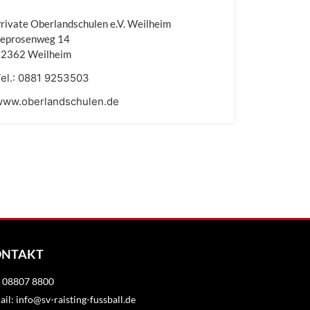
rivate Oberlandschulen e.V. Weilheim
Leprosenweg 14
82362 Weilheim
el.:
0881 9253503
www.oberlandschulen.de
ONTAKT
.: 08807 8800
il: info@sv-raisting-fussball.de