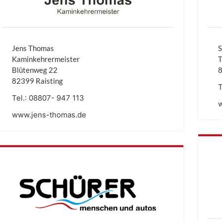
Jens Thomas
S
Kaminkehrermeister
T
Blütenweg 22
8
82399 Raisting
T
Tel.:
08807- 947 113
www.jens-thomas.de