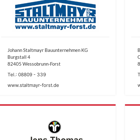
Johann Staltmayr Bauunternehmen KG
B
Burgstall 4
82405 Wessobrunn-Forst
Tel.:
08809 - 339
T
www.staltmayr-forst.de
w