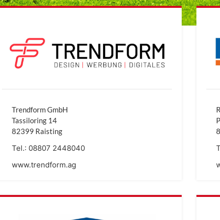
Trendform GmbH
R
Tassiloring 14
P
82399 Raisting
8
Tel.:
08807 2448040
T
www.trendform.ag
w