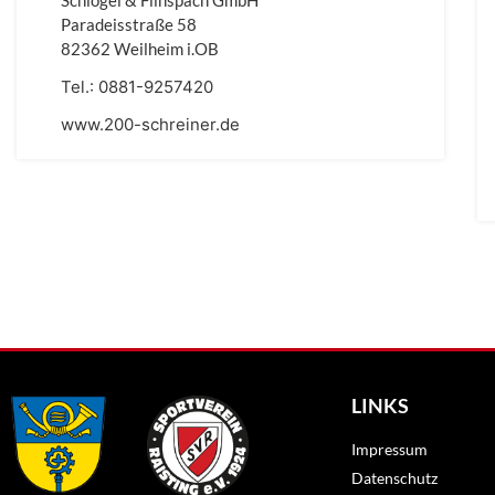
Schlögel & Flinspach GmbH
Paradeisstraße 58
82362 Weilheim i.OB
Tel.:
0881-9257420
www.200-schreiner.de
LINKS
Impressum
Datenschutz