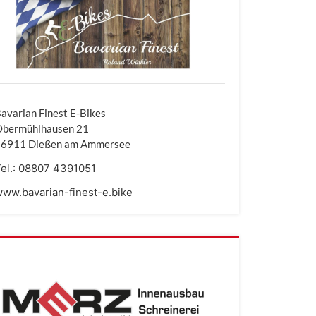
avarian Finest E-Bikes
Obermühlhausen 21
86911 Dießen am Ammersee
el.:
08807 4391051
ww.bavarian-finest-e.bike