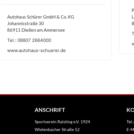
P
Autohaus Schürer GmbH & Co. KG
Johannisstraße 30
86911 Dießen am Ammersee
T
Tel.:
08807 2664000
www.autohaus-schuerer.de
ANSCHRIFT
K
Sportverein Raisting e.V. 1924
Tel
Wielenbacher Straße 52
E-Ma