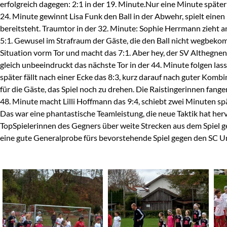
erfolgreich dagegen: 2:1 in der 19. Minute.Nur eine Minute später
24. Minute gewinnt Lisa Funk den Ball in der Abwehr, spielt einen 
bereitsteht. Traumtor in der 32. Minute: Sophie Herrmann zieht an
5:1. Gewusel im Strafraum der Gäste, die den Ball nicht wegbekom
Situation vorm Tor und macht das 7:1. Aber hey, der SV Althegnen
gleich unbeeindruckt das nächste Tor in der 44. Minute folgen las
später fällt nach einer Ecke das 8:3, kurz darauf nach guter Kom
für die Gäste, das Spiel noch zu drehen. Die Raistingerinnen fange
48. Minute macht Lilli Hoffmann das 9:4, schiebt zwei Minuten spä
Das war eine phantastische Teamleistung, die neue Taktik hat herv
TopSpielerinnen des Gegners über weite Strecken aus dem Spiel g
eine gute Generalprobe fürs bevorstehende Spiel gegen den SC U