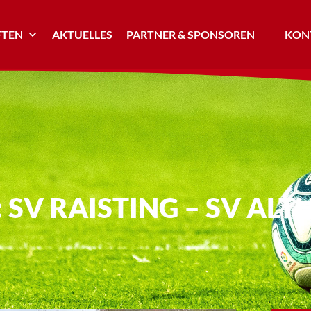
TEN
AKTUELLES
PARTNER & SPONSOREN
KONT
G: SV RAISTING – SV A