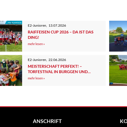
E2-Junioren
,
13.07.2026
RAIFFEISEN CUP 2026 – DA IST DAS
DING!
mehr lesen »
E2-Junioren
,
22.06.2026
MEISTERSCHAFT PERFEKT! –
TORFESTIVAL IN BURGGEN UND
SCHÜTZENHILFE AUS TUTZING
mehr lesen »
ANSCHRIFT
K