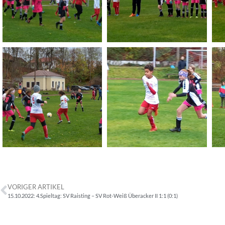
VORIGER ARTIKEL
15.10.2022: 4.Spieltag: SV Raisting – SV Rot-Weiß Überacker II 1:1 (0:1)