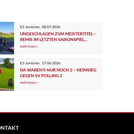
E2-Junioren
,
08.07.2026
UNGESCHLAGEN ZUM MEISTERTITEL –
REMIS IM LETZTEN SAISONSPIEL
GEGEN DEN TSV TUTZING 2
mehr lesen »
E2-Junioren
,
17.06.2026
DA WAREN’S NUR NOCH 2 – HEIMSIEG
GEGEN SV POLLING 2
mehr lesen »
ONTAKT