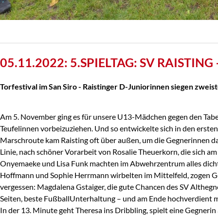
05.11.2022: 5.SPIELTAG: SV RAISTING
Torfestival im San Siro - Raistinger D-Juniorinnen siegen zweist
Am 5. November ging es für unsere U13-Mädchen gegen den Tabell
Teufelinnen vorbeizuziehen. Und so entwickelte sich in den erste
Marschroute kam Raisting oft über außen, um die Gegnerinnen dann
Linie, nach schöner Vorarbeit von Rosalie Theuerkorn, die sich am 
Onyemaeke und Lisa Funk machten im Abwehrzentrum alles dicht, a
Hoffmann und Sophie Herrmann wirbelten im Mittelfeld, zogen Ge
vergessen: Magdalena Gstaiger, die gute Chancen des SV Althegn
Seiten, beste FußballUnterhaltung – und am Ende hochverdient m
In der 13. Minute geht Theresa ins Dribbling, spielt eine Gegnerin au