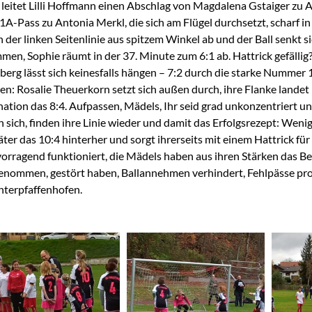
 leitet Lilli Hoffmann einen Abschlag von Magdalena Gstaiger zu A
1A-Pass zu Antonia Merkl, die sich am Flügel durchsetzt, scharf in 
 der linken Seitenlinie aus spitzem Winkel ab und der Ball senkt 
men, Sophie räumt in der 37. Minute zum 6:1 ab. Hattrick gefällig
berg lässt sich keinesfalls hängen – 7:2 durch die starke Nummer 
sen: Rosalie Theuerkorn setzt sich außen durch, ihre Flanke landet
bination das 8:4. Aufpassen, Mädels, Ihr seid grad unkonzentriert
n sich, finden ihre Linie wieder und damit das Erfolgsrezept: Weni
ter das 10:4 hinterher und sorgt ihrerseits mit einem Hattrick fü
orragend funktioniert, die Mädels haben aus ihren Stärken das Bes
enommen, gestört haben, Ballannehmen verhindert, Fehlpässe prov
nterpfaffenhofen.