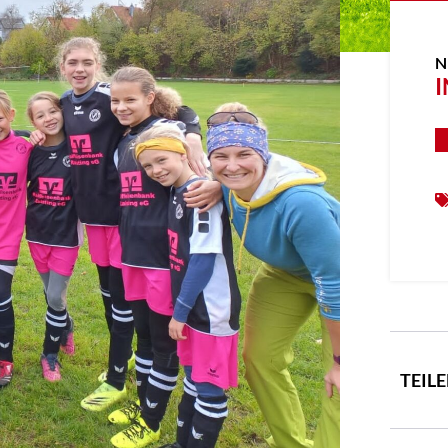
N
I
TEIL