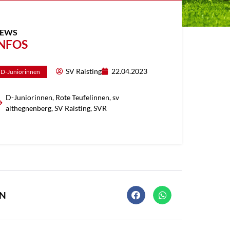
EWS
NFOS
SV Raisting
22.04.2023
D-Juniorinnen
D-Juniorinnen
,
Rote Teufelinnen
,
sv
althegnenberg
,
SV Raisting
,
SVR
EN