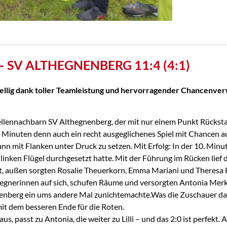
 – SV ALTHEGNENBERG 11:4 (4:1)
ellig dank toller Teamleistung
und hervorragender Chancenve
ennachbarn SV Althegnenberg, der mit nur einem Punkt Rückstand
n Minuten denn auch ein recht ausgeglichenes Spiel mit Chancen a
 mit Flanken unter Druck zu setzen. Mit Erfolg: In der 10. Minut
linken Flügel durchgesetzt hatte. Mit der Führung im Rücken lief da
ußen sorgten Rosalie Theuerkorn, Emma Mariani und Theresa Pauls
gnerinnen auf sich, schufen Räume und versorgten Antonia Merkl 
enberg ein ums andere Mal zunichtemachte.Was die Zuschauer dann
it dem besseren Ende für die Roten.
s, passt zu Antonia, die weiter zu Lilli – und das 2:0 ist perfekt. A