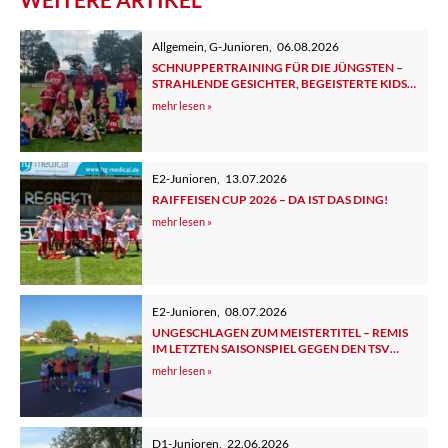
Allgemein
,
G-Junioren
,
06.08.2026
SCHNUPPERTRAINING FÜR DIE JÜNGSTEN –
STRAHLENDE GESICHTER, BEGEISTERTE KIDS
UND ELTERN
mehr lesen »
E2-Junioren
,
13.07.2026
RAIFFEISEN CUP 2026 – DA IST DAS DING!
mehr lesen »
E2-Junioren
,
08.07.2026
UNGESCHLAGEN ZUM MEISTERTITEL – REMIS
IM LETZTEN SAISONSPIEL GEGEN DEN TSV
TUTZING 2
mehr lesen »
D1-Junioren
,
22.06.2026