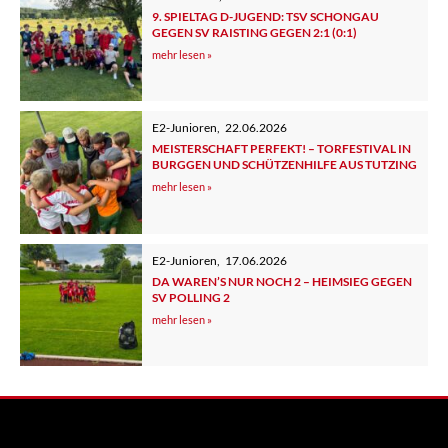
9. SPIELTAG D-JUGEND: TSV SCHONGAU
GEGEN SV RAISTING GEGEN 2:1 (0:1)
mehr lesen »
E2-Junioren
,
22.06.2026
MEISTERSCHAFT PERFEKT! – TORFESTIVAL IN
BURGGEN UND SCHÜTZENHILFE AUS TUTZING
mehr lesen »
E2-Junioren
,
17.06.2026
DA WAREN’S NUR NOCH 2 – HEIMSIEG GEGEN
SV POLLING 2
mehr lesen »