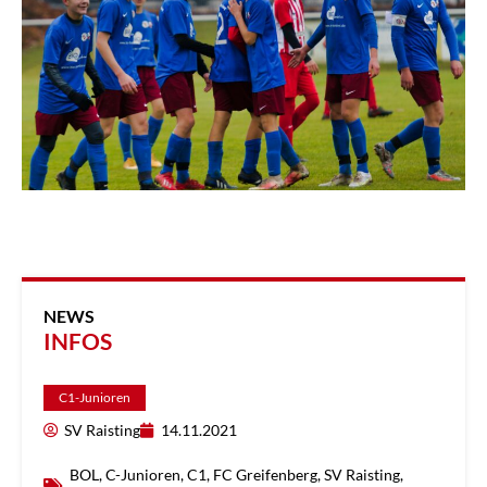
NEWS
INFOS
C1-Junioren
SV Raisting
14.11.2021
BOL
,
C-Junioren
,
C1
,
FC Greifenberg
,
SV Raisting
,