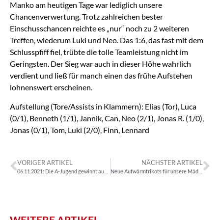
Manko am heutigen Tage war lediglich unsere
Chancenverwertung. Trotz zahlreichen bester
Einschusschancen reichte es „nur“ noch zu 2 weiteren
Treffen, wiederum Luki und Neo. Das 1:6, das fast mit dem
Schlusspfiff fiel, trübte die tolle Teamleistung nicht im
Geringsten. Der Sieg war auch in dieser Höhe wahrlich
verdient und ließ für manch einen das frühe Aufstehen
lohnenswert erscheinen.
Aufstellung (Tore/Assists in Klammern): Elias (Tor), Luca
(0/1), Benneth (1/1), Jannik, Can, Neo (2/1), Jonas R. (1/0),
Jonas (0/1), Tom, Luki (2/0), Finn, Lennard
VORIGER ARTIKEL
NÄCHSTER ARTIKEL
06.11.2021: Die A-Jugend gewinnt auch ihr drittes Heimspiel
Neue Aufwärmtrikots für unsere Mädels
WEITERE ARTIKEL