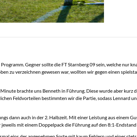
Programm. Gegner sollte die FT Starnberg 09 sein, welche nur kna
oben zu verzeichnen gewesen war, wollten wir gegen einen spiels
 Minute brachte uns Benneth in Führung. Diese wurde aber kurz dar
lichen Feldvorteilen bestimmten wir die Partie, sodass Lennard u
ngs dann auch in der 2. Halbzeit. Mit einer Leistung aus einem Gu
r jeweils mit einem Doppelpack die Führung auf den 8:1-Endstand
esmal eins der angenehmen Sorte mit kaum Fehlern und einer stets