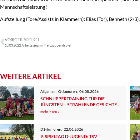
Mannschaftsleistung!
Aufstellung (Tore/Assists in Klammern): Elias (Tor), Benneth (2/3),
VORIGER ARTIKEL
18.03.2022 Arbeitssieg im Freitagabendspiel
WEITERE ARTIKEL
Allgemein
,
G-Junioren
,
06.08.2026
SCHNUPPERTRAINING FÜR DIE
JÜNGSTEN – STRAHLENDE GESICHTER,
BEGEISTERTE KIDS UND ELTERN
mehr lesen »
D1-Junioren
,
22.06.2026
9. SPIELTAG D-JUGEND: TSV