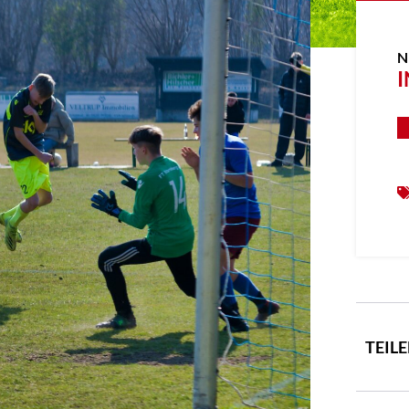
N
I
TEIL