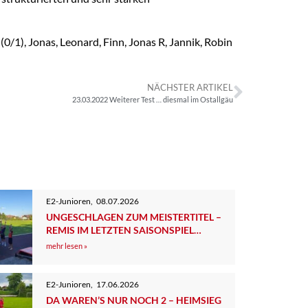
(0/1), Jonas, Leonard, Finn, Jonas R, Jannik, Robin
NÄCHSTER ARTIKEL
23.03.2022 Weiterer Test … diesmal im Ostallgäu
E2-Junioren
,
08.07.2026
UNGESCHLAGEN ZUM MEISTERTITEL –
REMIS IM LETZTEN SAISONSPIEL
GEGEN DEN TSV TUTZING 2
mehr lesen »
E2-Junioren
,
17.06.2026
DA WAREN’S NUR NOCH 2 – HEIMSIEG