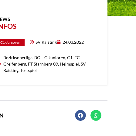
EWS
NFOS
SV Raisting
24.03.2022
C1-Junioren
Bezirksoberliga
,
BOL
,
C-Junioren
,
C1
,
FC
Greifenberg
,
FT Starnberg 09
,
Heimspiel
,
SV
Raisting
,
Testspiel
EN