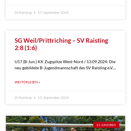
SV Raisting
17. September 2024
SG Weil/Prittriching – SV Raisting
2:8 (1:6)
U17 (B-Jun.) KK Zugspitze West-Nord / 13.09.2024: Die
neu gebildete B-Jugendmannschaft des SV Raisting e.V.
WEITERLESEN »
SV Raisting
13. September 2024
E1-JUNIOREN