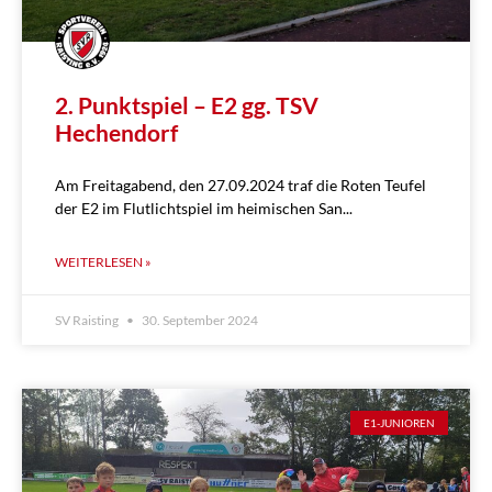
2. Punktspiel – E2 gg. TSV
Hechendorf
Am Freitagabend, den 27.09.2024 traf die Roten Teufel
der E2 im Flutlichtspiel im heimischen San
WEITERLESEN »
SV Raisting
30. September 2024
E1-JUNIOREN