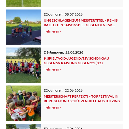
E2-Junioren
,
08.07.2026
UNGESCHLAGEN ZUM MEISTERTITEL – REMIS
IM LETZTEN SAISONSPIEL GEGEN DEN TSV
TUTZING 2
mehr lesen »
D1-Junioren
,
22.06.2026
9. SPIELTAG D-JUGEND: TSV SCHONGAU
GEGEN SV RAISTING GEGEN 2:1 (0:1)
mehr lesen »
E2-Junioren
,
22.06.2026
MEISTERSCHAFT PERFEKT! – TORFESTIVAL IN
BURGGEN UND SCHÜTZENHILFE AUS TUTZING
mehr lesen »
E2-Junioren
,
17.06.2026