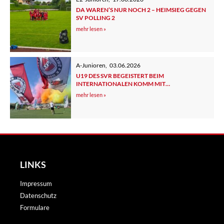
DA WAREN’S NUR NOCH 2 – HEIMSIEG GEGEN
SV POLLING 2
mehr lesen »
A-Junioren
,
03.06.2026
U19 DES SVR BEGEISTERT BEIM
INTERNATIONALEN KOMM MIT
PFINGSTTURNIER IN SPANIEN
mehr lesen »
LINKS
Impressum
Datenschutz
Formulare