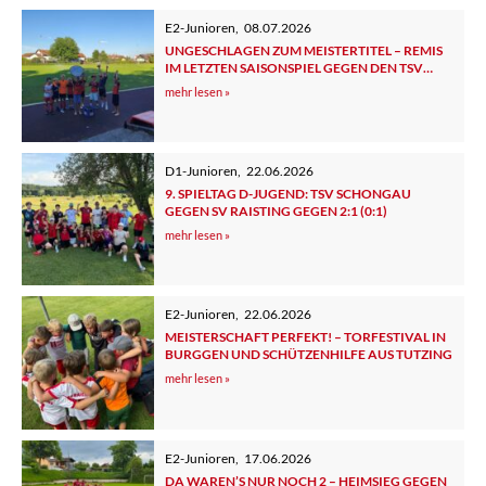
E2-Junioren
,
08.07.2026
UNGESCHLAGEN ZUM MEISTERTITEL – REMIS
IM LETZTEN SAISONSPIEL GEGEN DEN TSV
TUTZING 2
mehr lesen »
D1-Junioren
,
22.06.2026
9. SPIELTAG D-JUGEND: TSV SCHONGAU
GEGEN SV RAISTING GEGEN 2:1 (0:1)
mehr lesen »
E2-Junioren
,
22.06.2026
MEISTERSCHAFT PERFEKT! – TORFESTIVAL IN
BURGGEN UND SCHÜTZENHILFE AUS TUTZING
mehr lesen »
E2-Junioren
,
17.06.2026
DA WAREN’S NUR NOCH 2 – HEIMSIEG GEGEN