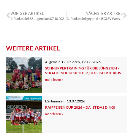
VORIGER ARTIKEL
NÄCHSTER ARTIKEL
4. Punktspiel E2-Jugend am 07.10.2022 gegen SV Wessobrunn/TSV Rott
3 . Punktspiel gegen die (SG) SV Wessobrunn – Haid
WEITERE ARTIKEL
Allgemein
,
G-Junioren
,
06.08.2026
SCHNUPPERTRAINING FÜR DIE JÜNGSTEN –
STRAHLENDE GESICHTER, BEGEISTERTE KIDS
UND ELTERN
mehr lesen »
E2-Junioren
,
13.07.2026
RAIFFEISEN CUP 2026 – DA IST DAS DING!
mehr lesen »