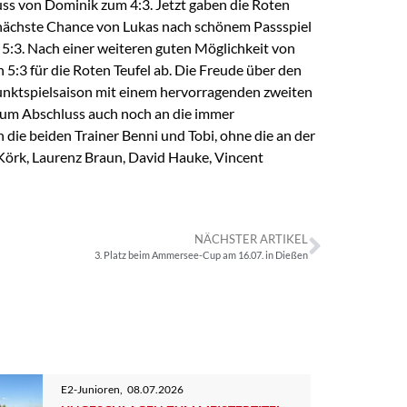
ss von Dominik zum 4:3. Jetzt gaben die Roten
e nächste Chance von Lukas nach schönem Passspiel
m 5:3. Nach einer weiteren guten Möglichkeit von
 5:3 für die Roten Teufel ab. Die Freude über den
Punktspielsaison mit einem hervorragenden zweiten
 zum Abschluss auch noch an die immer
 die beiden Trainer Benni und Tobi, ohne die an der
l Körk, Laurenz Braun, David Hauke, Vincent
NÄCHSTER ARTIKEL
3. Platz beim Ammersee-Cup am 16.07. in Dießen
E2-Junioren
,
08.07.2026