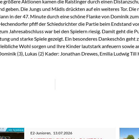
 größere Aktionen kamen die Raistinger durch einen Distanzschu
nd geben. Die Jungs und Mädls drückten auf ein weiteres Tor. Di
er dann in der 47. Minute durch eine schöne Flanke von Dominik zu
echendorfer pfiff der Schiedsrichter die Partie beim Endstand von
zum Jahresabschluss war bei den Spielern riesig. Damit geht die 
stung und starke Spiele gezeigt. Ein besonderes Dankeschön geht
leibliche Wohl sorgen und Ihre Kinder lautstark anfeuern sowie an
 Dominik (3), Lukas (2) Kader: Jonathan Drewes, Emilia Ludwig Til
E2-Junioren
,
13.07.2026