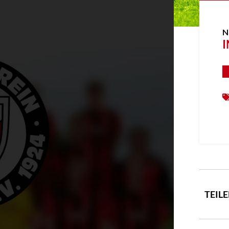
N
I
TEIL