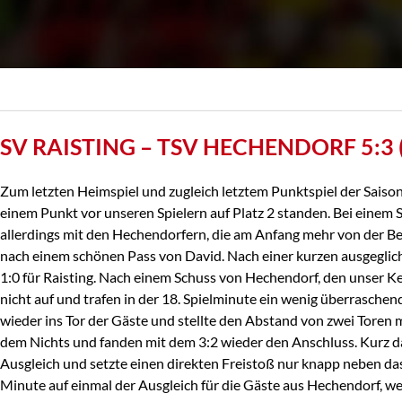
SV RAISTING – TSV HECHENDORF 5:3 (
Zum letzten Heimspiel und zugleich letztem Punktspiel der Saison
einem Punkt vor unseren Spielern auf Platz 2 standen. Bei einem S
allerdings mit den Hechendorfern, die am Anfang mehr von der Be
nach einem schönen Pass von David. Nach einer kurzen ausgegli
1:0 für Raisting. Nach einem Schuss von Hechendorf, den unser Ke
nicht auf und trafen in der 18. Spielminute ein wenig überraschend
wieder ins Tor der Gäste und stellte den Abstand von zwei Toren
dem Nichts und fanden mit dem 3:2 wieder den Anschluss. Kurz d
Ausgleich und setzte einen direkten Freistoß nur knapp neben das 
Minute auf einmal der Ausgleich für die Gäste aus Hechendorf, wen