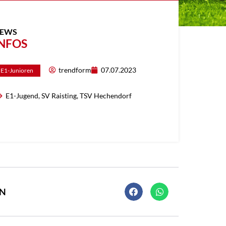
EWS
NFOS
trendform
07.07.2023
E1-Junioren
E1-Jugend
,
SV Raisting
,
TSV Hechendorf
EN