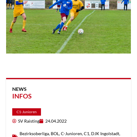
NEWS
INFOS
C1-Junioren
SV Raisting
24.04.2022
Bezirksoberliga
,
BOL
,
C-Junioren
,
C1
,
DJK Ingolstadt
,