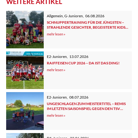
WEITERE ARTIKEL
Allgemein
,
G-Junioren
,
06.08.2026
SCHNUPPERTRAINING FÜR DIE JÜNGSTEN –
STRAHLENDE GESICHTER, BEGEISTERTE KIDS
UND ELTERN
mehr lesen »
E2-Junioren
,
13.07.2026
RAIFFEISEN CUP 2026 – DA IST DAS DING!
mehr lesen »
E2-Junioren
,
08.07.2026
UNGESCHLAGEN ZUM MEISTERTITEL – REMIS
IM LETZTEN SAISONSPIEL GEGEN DEN TSV
TUTZING 2
mehr lesen »