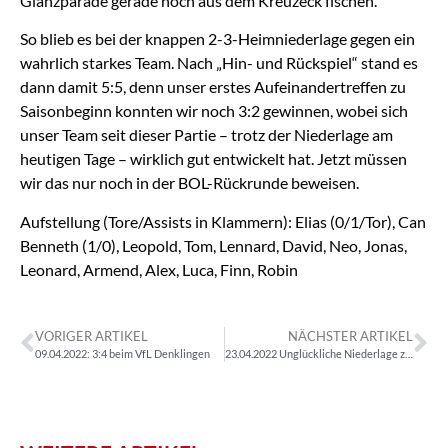
Glanzparade gerade noch aus dem Kreuzeck fischen.
So blieb es bei der knappen 2-3-Heimniederlage gegen ein
wahrlich starkes Team. Nach „Hin- und Rückspiel“ stand es
dann damit 5:5, denn unser erstes Aufeinandertreffen zu
Saisonbeginn konnten wir noch 3:2 gewinnen, wobei sich
unser Team seit dieser Partie – trotz der Niederlage am
heutigen Tage – wirklich gut entwickelt hat. Jetzt müssen
wir das nur noch in der BOL-Rückrunde beweisen.
Aufstellung (Tore/Assists in Klammern): Elias (0/1/Tor), Can
Benneth (1/0), Leopold, Tom, Lennard, David, Neo, Jonas,
Leonard, Armend, Alex, Luca, Finn, Robin
VORIGER ARTIKEL
NÄCHSTER ARTIKEL
09.04.2022: 3:4 beim VfL Denklingen
23.04.2022 Unglückliche Niederlage zum Rückrundenstart