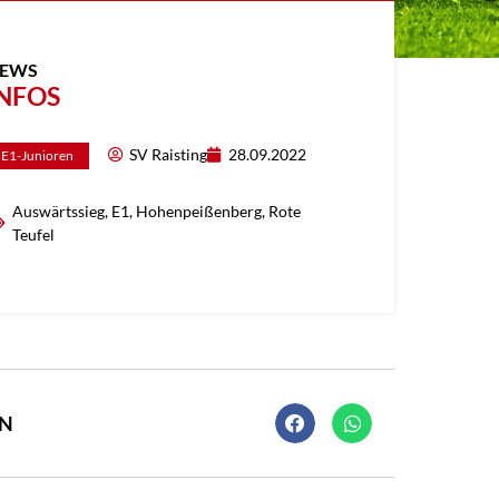
EWS
NFOS
SV Raisting
28.09.2022
E1-Junioren
Auswärtssieg
,
E1
,
Hohenpeißenberg
,
Rote
Teufel
EN