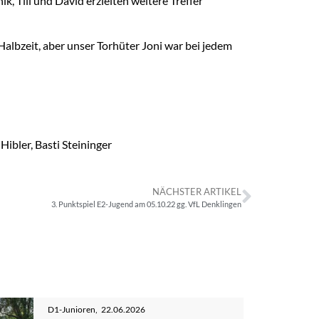
, Till und David erzielten weitere Treffer
albzeit, aber unser Torhüter Joni war bei jedem
ibler, Basti Steininger
NÄCHSTER ARTIKEL
3. Punktspiel E2-Jugend am 05.10.22 gg. VfL Denklingen
D1-Junioren
,
22.06.2026