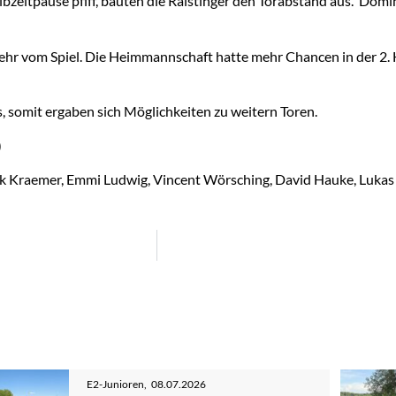
zeitpause pfiff, bauten die Raistinger den Torabstand aus. Dominik
ehr vom Spiel. Die Heimmannschaft hatte mehr Chancen in der 2. H
, somit ergaben sich Möglichkeiten zu weitern Toren.
)
k Kraemer, Emmi Ludwig, Vincent Wörsching, David Hauke, Lukas H
E2-Junioren
,
08.07.2026