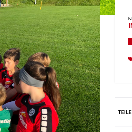
N
I
TEIL