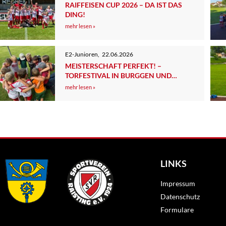
RAIFFEISEN CUP 2026 – DA IST DAS
DING!
mehr lesen »
E2-Junioren
,
22.06.2026
MEISTERSCHAFT PERFEKT! –
TORFESTIVAL IN BURGGEN UND
SCHÜTZENHILFE AUS TUTZING
mehr lesen »
LINKS
Impressum
Datenschutz
Formulare