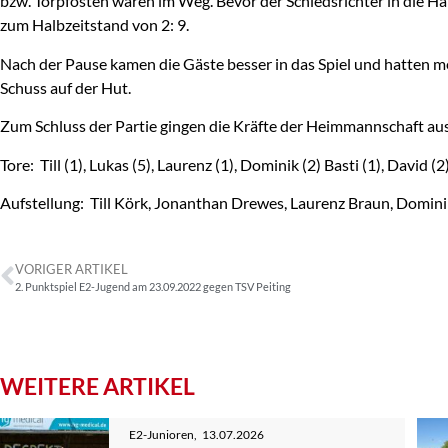
bzw. Torpfosten waren im Weg. Bevor der Schiedsrichter in die Halb
zum Halbzeitstand von 2: 9.
Nach der Pause kamen die Gäste besser in das Spiel und hatten m
Schuss auf der Hut.
Zum Schluss der Partie gingen die Kräfte der Heimmannschaft aus
Tore: Till (1), Lukas (5), Laurenz (1), Dominik (2) Basti (1), David (2
Aufstellung: Till Körk, Jonanthan Drewes, Laurenz Braun, Domini
VORIGER ARTIKEL
2. Punktspiel E2-Jugend am 23.09.2022 gegen TSV Peiting
WEITERE ARTIKEL
E2-Junioren
,
13.07.2026