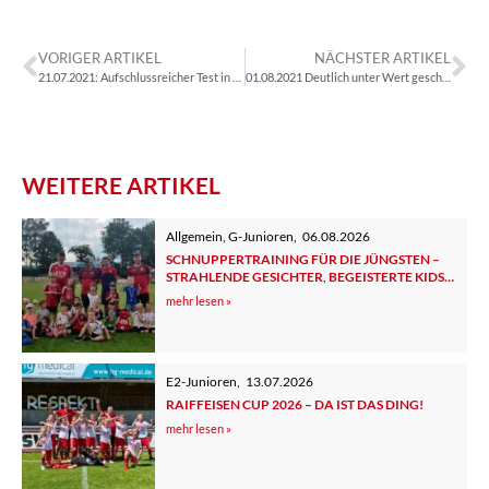
VORIGER ARTIKEL
NÄCHSTER ARTIKEL
21.07.2021: Aufschlussreicher Test in Aich
01.08.2021 Deutlich unter Wert geschlagen
WEITERE ARTIKEL
Allgemein
,
G-Junioren
,
06.08.2026
SCHNUPPERTRAINING FÜR DIE JÜNGSTEN –
STRAHLENDE GESICHTER, BEGEISTERTE KIDS
UND ELTERN
mehr lesen »
E2-Junioren
,
13.07.2026
RAIFFEISEN CUP 2026 – DA IST DAS DING!
mehr lesen »