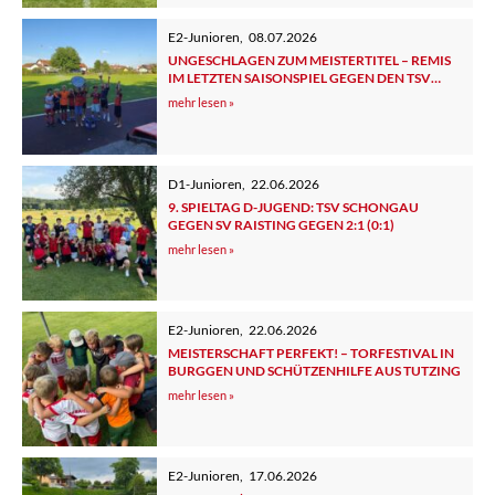
E2-Junioren
,
08.07.2026
UNGESCHLAGEN ZUM MEISTERTITEL – REMIS
IM LETZTEN SAISONSPIEL GEGEN DEN TSV
TUTZING 2
mehr lesen »
D1-Junioren
,
22.06.2026
9. SPIELTAG D-JUGEND: TSV SCHONGAU
GEGEN SV RAISTING GEGEN 2:1 (0:1)
mehr lesen »
E2-Junioren
,
22.06.2026
MEISTERSCHAFT PERFEKT! – TORFESTIVAL IN
BURGGEN UND SCHÜTZENHILFE AUS TUTZING
mehr lesen »
E2-Junioren
,
17.06.2026