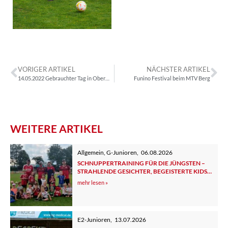
VORIGER ARTIKEL
NÄCHSTER ARTIKEL
14.05.2022 Gebrauchter Tag in Obermenzing
Funino Festival beim MTV Berg
WEITERE ARTIKEL
Allgemein
,
G-Junioren
,
06.08.2026
SCHNUPPERTRAINING FÜR DIE JÜNGSTEN –
STRAHLENDE GESICHTER, BEGEISTERTE KIDS
UND ELTERN
mehr lesen »
E2-Junioren
,
13.07.2026