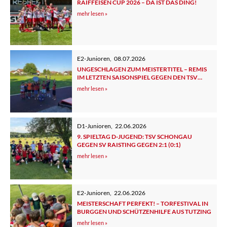
RAIFFEISEN CUP 2026 – DA IST DAS DING!
mehr lesen »
E2-Junioren
,
08.07.2026
UNGESCHLAGEN ZUM MEISTERTITEL – REMIS
IM LETZTEN SAISONSPIEL GEGEN DEN TSV
TUTZING 2
mehr lesen »
D1-Junioren
,
22.06.2026
9. SPIELTAG D-JUGEND: TSV SCHONGAU
GEGEN SV RAISTING GEGEN 2:1 (0:1)
mehr lesen »
E2-Junioren
,
22.06.2026
MEISTERSCHAFT PERFEKT! – TORFESTIVAL IN
BURGGEN UND SCHÜTZENHILFE AUS TUTZING
mehr lesen »