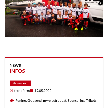
NEWS
INFOS
G-Junioren
trendform
19.05.2022
Funino
,
G-Jugend
,
my-electroboat
,
Sponsoring
,
Trikots