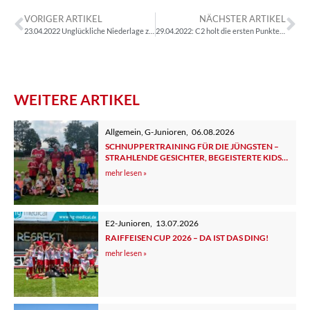
VORIGER ARTIKEL
NÄCHSTER ARTIKEL
23.04.2022 Unglückliche Niederlage zum Rückrundenstart
29.04.2022: C2 holt die ersten Punkte beim 3:2 gegen den TSV Altenstadt
WEITERE ARTIKEL
Allgemein
,
G-Junioren
,
06.08.2026
SCHNUPPERTRAINING FÜR DIE JÜNGSTEN –
STRAHLENDE GESICHTER, BEGEISTERTE KIDS
UND ELTERN
mehr lesen »
E2-Junioren
,
13.07.2026
RAIFFEISEN CUP 2026 – DA IST DAS DING!
mehr lesen »