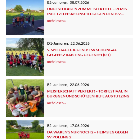
E2-Junioren
,
08.07.2026
UNGESCHLAGEN ZUM MEISTERTITEL – REMIS
IM LETZTEN SAISONSPIEL GEGEN DEN TSV
TUTZING 2
mehr lesen »
D1-Junioren
,
22.06.2026
9. SPIELTAG D-JUGEND: TSV SCHONGAU
GEGEN SV RAISTING GEGEN 2:1 (0:1)
mehr lesen »
E2-Junioren
,
22.06.2026
MEISTERSCHAFT PERFEKT! – TORFESTIVAL IN
BURGGEN UND SCHÜTZENHILFE AUS TUTZING
mehr lesen »
E2-Junioren
,
17.06.2026
DA WAREN’S NUR NOCH 2 – HEIMSIEG GEGEN
SV POLLING 2