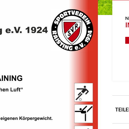
N
I
TEIL