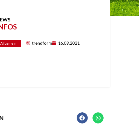
EWS
NFOS
trendform
16.09.2021
Allgemein
EN