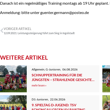
Danach ist ein regelmäßiges Training montags ab 19 Uhr geplant.
Anmeldung: bitte unter guenter.germann@posteo.de
VORIGER ARTIKEL
12.09.2021: Leistungssteigerung führt zum Sieg in Ingolstadt
WEITERE ARTIKEL
Allgemein
,
G-Junioren
,
06.08.2026
SCHNUPPERTRAINING FÜR DIE
JÜNGSTEN – STRAHLENDE GESICHTER,
BEGEISTERTE KIDS UND ELTERN
mehr lesen »
D1-Junioren
,
22.06.2026
9. SPIELTAG D-JUGEND: TSV
SCHONGAU GEGEN SV RAISTING