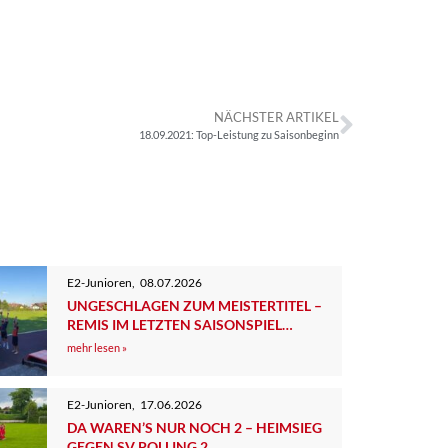
NÄCHSTER ARTIKEL
18.09.2021: Top-Leistung zu Saisonbeginn
E2-Junioren
,
08.07.2026
UNGESCHLAGEN ZUM MEISTERTITEL –
REMIS IM LETZTEN SAISONSPIEL
GEGEN DEN TSV TUTZING 2
mehr lesen »
E2-Junioren
,
17.06.2026
DA WAREN’S NUR NOCH 2 – HEIMSIEG
GEGEN SV POLLING 2